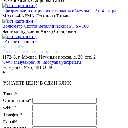
АО Биохимик
Смирнова Татьяна
Прозрачные тестирующие стаканы объемом 1, 2 и 4 литра
МАкиз-ФАРМА
Логинова Татьяна
Волюметр Скотта металлический PT-SV100
Частный
Бурхонов Анвар Собирович
«Аналитэксперт»
Карта сайта
Политика конфиденциальности
117246, г. Москва, Научный проезд, д. 20, стр. 2
www.analytexpert.ru
,
info@analytexpert.ru
телефоны:
(495) 481-66-86
+
УЗНАЙТЕ ЦЕНУ В ОДИН КЛИК
Товар
*
Организация
*
ФИО
*
Телефон
*
E-mail
*