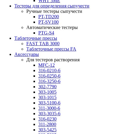
WHT 3ME
Тестеры для определения сыпучести
Ручные тестеры сыпучести
PT-TD200
PT-SV100
Автоматические тестеры
PTG-S4
Таблеточные прессы
FAST TAB 3000
Таблеточные прессы FA
Аксессуары
Для тестеров растворения
MFC-12
316-0210-6
316-0250-6
316-3250-6
302-7790
303-1005
303-1015
303-5100-6
311-3000-6
303-3035-6
316-0230
311-2800
303-5425