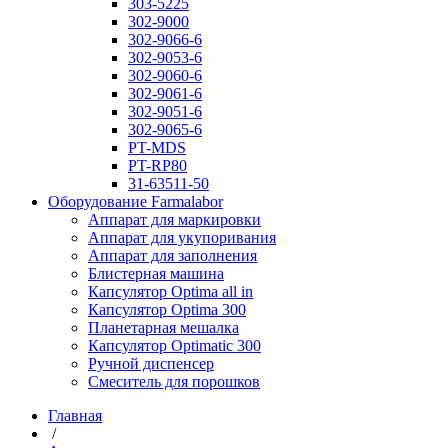
303-5225
302-9000
302-9066-6
302-9053-6
302-9060-6
302-9061-6
302-9051-6
302-9065-6
PT-MDS
PT-RP80
31-63511-50
Оборудование Farmalabor
Аппарат для маркировки
Аппарат для укупоривания
Аппарат для заполнения
Блистерная машина
Капсулятор Optima all in
Капсулятор Optima 300
Планетарная мешалка
Капсулятор Optimatic 300
Ручной диспенсер
Смеситель для порошков
Главная
/