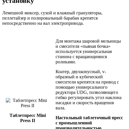
установку
Лемешной миксер, сухой и влажный грануляторы,
пеллетайзер и полировальный барабан крепятся
непосредственно на вал электропривода.
Для монтажа шаровой мельницы
и смесителя «пьяная бочка»
используется универсальная
станина с вращающимися
роликами.
Коатер, двухконусный, v-
образный и кубический
смесители крепятся на привод с
помощью универсального
редуктора UDG, позволяющего
гибко регулировать угол наклона
насадки и скорость вращения
вала.
Таблетпресс Mini
Настольный таблеточный пресс
Press II
с промышленной
производительностью