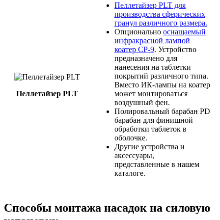
Пеллетайзер PLT для
производства сферических
гранул различного размера.
Опционально
оснащаемый
инфракрасной лампой
коатер CP-9
. Устройство
предназначено для
нанесения на таблетки
покрытий различного типа.
Вместо ИК-лампы на коатер
Пеллетайзер PLT
может монтироваться
воздушный фен.
Полировальный барабан PD
барабан для финишной
обработки таблеток в
оболочке.
Другие устройства и
аксессуары,
представленные в нашем
каталоге.
Способы монтажа насадок на силовую