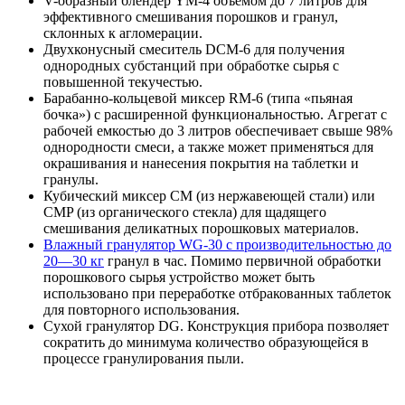
V-образный блендер YM-4 объемом до 7 литров для
эффективного смешивания порошков и гранул,
склонных к агломерации.
Двухконусный смеситель DCM-6 для получения
однородных субстанций при обработке сырья с
повышенной текучестью.
Барабанно-кольцевой миксер RM-6 (типа «пьяная
бочка») с расширенной функциональностью. Агрегат с
рабочей емкостью до 3 литров обеспечивает свыше 98%
однородности смеси, а также может применяться для
окрашивания и нанесения покрытия на таблетки и
гранулы.
Кубический миксер CM (из нержавеющей стали) или
CMP (из органического стекла) для щадящего
смешивания деликатных порошковых материалов.
Влажный гранулятор WG-30 с производительностью до
20—30 кг
гранул в час. Помимо первичной обработки
порошкового сырья устройство может быть
использовано при переработке отбракованных таблеток
для повторного использования.
Сухой гранулятор DG. Конструкция прибора позволяет
сократить до минимума количество образующейся в
процессе гранулирования пыли.