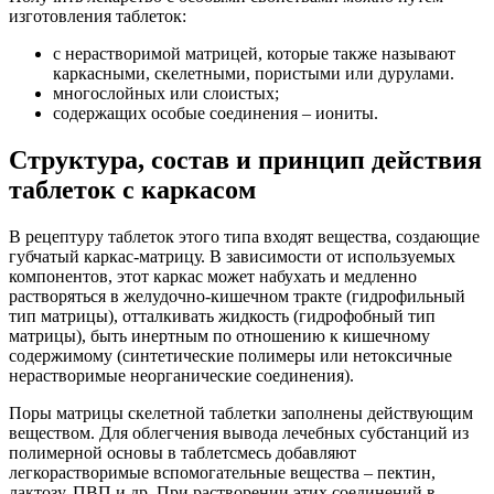
изготовления таблеток:
с нерастворимой матрицей, которые также называют
каркасными, скелетными, пористыми или дурулами.
многослойных или слоистых;
содержащих особые соединения – иониты.
Структура, состав и принцип действия
таблеток с каркасом
В рецептуру таблеток этого типа входят вещества, создающие
губчатый каркас-матрицу. В зависимости от используемых
компонентов, этот каркас может набухать и медленно
растворяться в желудочно-кишечном тракте (гидрофильный
тип матрицы), отталкивать жидкость (гидрофобный тип
матрицы), быть инертным по отношению к кишечному
содержимому (синтетические полимеры или нетоксичные
нерастворимые неорганические соединения).
Поры матрицы скелетной таблетки заполнены действующим
веществом. Для облегчения вывода лечебных субстанций из
полимерной основы в таблетсмесь добавляют
легкорастворимые вспомогательные вещества – пектин,
лактозу, ПВП и др. При растворении этих соединений в