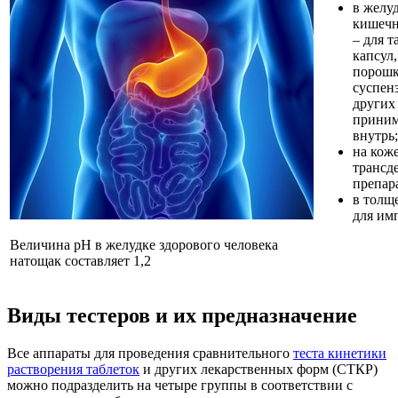
в желу
кишечн
– для т
капсул,
порошк
суспен
других 
прини
внутрь;
на коже
трансд
препар
в толщ
для им
Величина pH в желудке здорового человека
натощак составляет 1,2
Виды тестеров и их предназначение
Все аппараты для проведения сравнительного
теста кинетики
растворения таблеток
и других лекарственных форм (СТКР)
можно подразделить на четыре группы в соответствии с