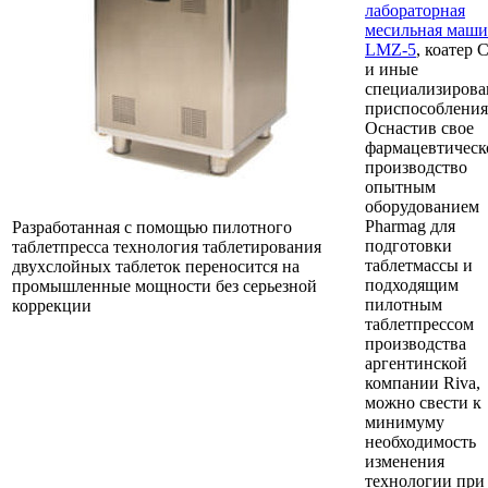
лабораторная
месильная маши
LMZ-5
, коатер 
и иные
специализиров
приспособления
Оснастив свое
фармацевтическ
производство
опытным
оборудованием
Pharmag для
Разработанная с помощью пилотного
подготовки
таблетпресса технология таблетирования
таблетмассы и
двухслойных таблеток переносится на
подходящим
промышленные мощности без серьезной
пилотным
коррекции
таблетпрессом
производства
аргентинской
компании Riva,
можно свести к
минимуму
необходимость
изменения
технологии при 