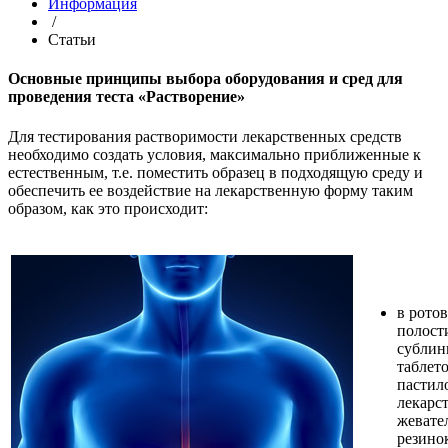
Информация
/
Статьи
Основные принципы выбора оборудования и сред для
проведения теста «Растворение»
Для тестирования растворимости лекарственных средств
необходимо создать условия, максимально приближенные к
естественным, т.е. поместить образец в подходящую среду и
обеспечить ее воздействие на лекарственную форму таким
образом, как это происходит:
в рото
полост
сублин
таблето
пастил
лекарс
жевате
резинок