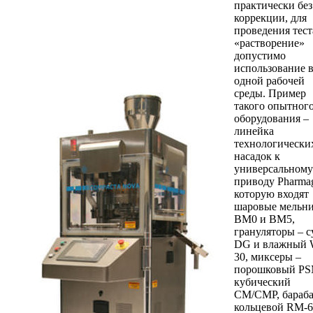
практически без
коррекции, для
проведения тест
«растворение»
допустимо
использование в
одной рабочей
среды. Пример
такого опытног
оборудования –
линейка
технологически
насадок к
универсальному
приводу Pharmag
которую входят
шаровые мельн
BM0 и BM5,
грануляторы – с
DG и влажный
30, миксеры –
порошковый PS
кубический
CM/CMP, бараба
кольцевой RM-6