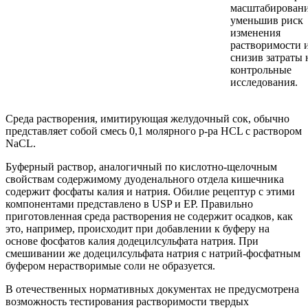
масштабировани
уменьшив риск
изменения
растворимости 
снизив затраты 
контрольные
исследования.
Среда растворения, имитирующая желудочный сок, обычно
представляет собой смесь 0,1 молярного р-ра HCL с раствором
NaCL.
Буферный раствор, аналогичный по кислотно-щелочным
свойствам содержимому дуоденального отдела кишечника
содержит фосфаты калия и натрия. Обилие рецептур с этими
компонентами представлено в USP и EP. Правильно
приготовленная среда растворения не содержит осадков, как
это, например, происходит при добавлении к буферу на
основе фосфатов калия додецилсульфата натрия. При
смешивании же додецилсульфата натрия с натрий-фосфатным
буфером нерастворимые соли не образуется.
В отечественных нормативных документах не предусмотрена
возможность тестирования растворимости твердых