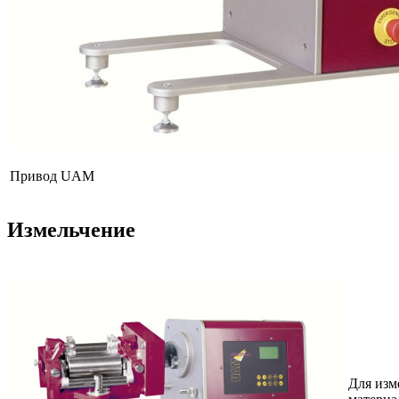
Привод UAM
Измельчение
Для изм