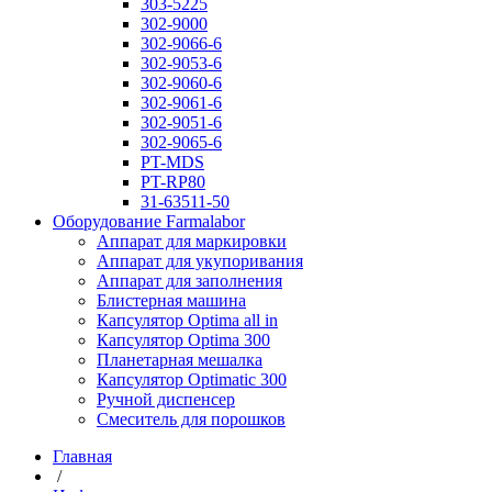
303-5225
302-9000
302-9066-6
302-9053-6
302-9060-6
302-9061-6
302-9051-6
302-9065-6
PT-MDS
PT-RP80
31-63511-50
Оборудование Farmalabor
Аппарат для маркировки
Аппарат для укупоривания
Аппарат для заполнения
Блистерная машина
Капсулятор Optima all in
Капсулятор Optima 300
Планетарная мешалка
Капсулятор Optimatic 300
Ручной диспенсер
Смеситель для порошков
Главная
/