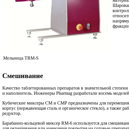
материа
Шаровая
контрол
относит
напряму
фракции
Мельница TRM-S
Смешивание
Качество таблетированных препаратов в значительной степен
и наполнитель. Инженеры Pharmag разработали восемь моделей 
Кубические миксеры СМ и СМР предназначены для перемешиван
корпус (нержавеющая сталь и органическое стекло), а также ра
редуктор.
Барабанно-кольцевой миксер RM-6 используется для смешивани
для окрашивания или нанесения покрытия на готовые препара