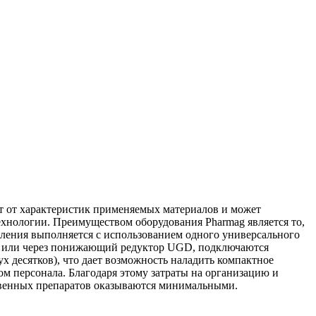
ит от характеристик применяемых материалов и может
ехнологии. Преимуществом оборудования Pharmag является то,
вления выполняется с использованием одного универсального
 или через понижающий редуктор UGD, подключаются
ух десятков), что дает возможность наладить компактное
м персонала. Благодаря этому затраты на организацию и
твенных препаратов оказываются минимальными.