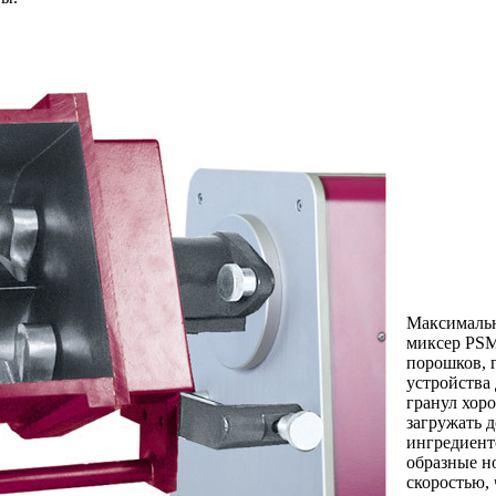
Максимальн
миксер PSM
порошков, 
устройства
гранул хор
загружать д
ингредиент
образные н
скоростью,