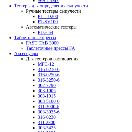
WHT 3ME
Тестеры для определения сыпучести
Ручные тестеры сыпучести
PT-TD200
PT-SV100
Автоматические тестеры
PTG-S4
Таблеточные прессы
FAST TAB 3000
Таблеточные прессы FA
Аксессуары
Для тестеров растворения
MFC-12
316-0210-6
316-0250-6
316-3250-6
302-7790
303-1005
303-1015
303-5100-6
311-3000-6
303-3035-6
316-0230
311-2800
303-5425