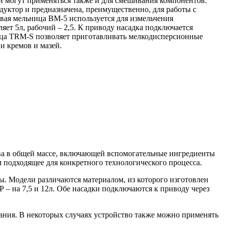
 могут применяться также и для смешивания компонентов.
уктор и предназначена, преимущественно, для работы с
вая мельница ВМ-5 используется для измельчения
ет 5л, рабочий – 2,5. К приводу насадка подключается
ица TRM-S позволяет приготавливать мелкодисперсионные
и кремов и мазей.
тва в общей массе, включающей вспомогательные ингредиенты
 подходящее для конкретного технологического процесса.
 Модели различаются материалом, из которого изготовлен
Р – на 7,5 и 12л. Обе насадки подключаются к приводу через
ания. В некоторых случаях устройство также можно применять