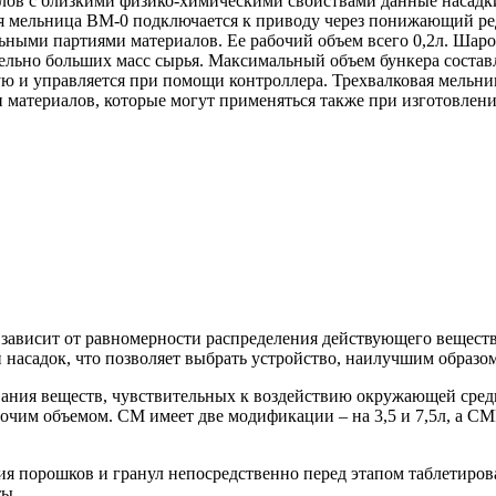
лов с близкими физико-химическими свойствами данные насадки
 мельница ВМ-0 подключается к приводу через понижающий ред
ьными партиями материалов. Ее рабочий объем всего 0,2л. Шаро
ельно больших масс сырья. Максимальный объем бункера составля
ю и управляется при помощи контроллера. Трехвалковая мельн
 материалов, которые могут применяться также при изготовлени
и зависит от равномерности распределения действующего вещес
насадок, что позволяет выбрать устройство, наилучшим образом
ия веществ, чувствительных к воздействию окружающей среды.
бочим объемом. СМ имеет две модификации – на 3,5 и 7,5л, а СМ
я порошков и гранул непосредственно перед этапом таблетиров
ты.