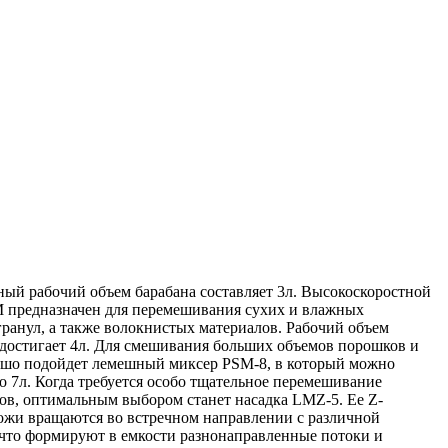
ый рабочий объем барабана составляет 3л. Высокоскоростной
 предназначен для перемешивания сухих и влажных
гранул, а также волокнистых материалов. Рабочий объем
 достигает 4л. Для смешивания больших объемов порошков и
ошо подойдет лемешный миксер PSM-8, в который можно
о 7л. Когда требуется особо тщательное перемешивание
ов, оптимальным выбором станет насадка LMZ-5. Ее Z-
ожи вращаются во встречном направлении с различной
 что формируют в емкости разнонаправленные потоки и