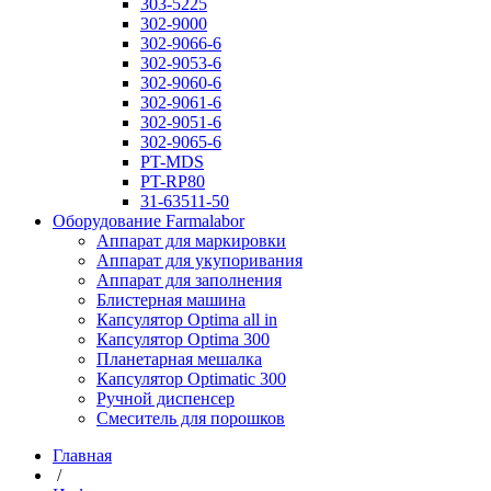
303-5225
302-9000
302-9066-6
302-9053-6
302-9060-6
302-9061-6
302-9051-6
302-9065-6
PT-MDS
PT-RP80
31-63511-50
Оборудование Farmalabor
Аппарат для маркировки
Аппарат для укупоривания
Аппарат для заполнения
Блистерная машина
Капсулятор Optima all in
Капсулятор Optima 300
Планетарная мешалка
Капсулятор Optimatic 300
Ручной диспенсер
Смеситель для порошков
Главная
/