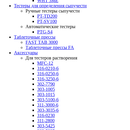
WHT 3ME
Тестеры для определения сыпучести
Ручные тестеры сыпучести
PT-TD200
PT-SV100
Автоматические тестеры
PTG-S4
Таблеточные прессы
FAST TAB 3000
Таблеточные прессы FA
Аксессуары
Для тестеров растворения
MFC-12
316-0210-6
316-0250-6
316-3250-6
302-7790
303-1005
303-1015
303-5100-6
311-3000-6
303-3035-6
316-0230
311-2800
303-5425