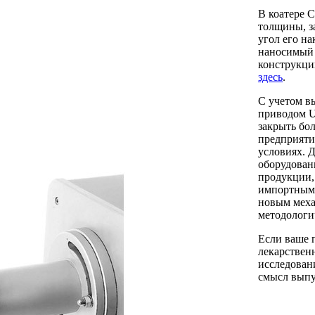
В коатере 
толщины, з
угол его н
наносимый 
конструкци
здесь
.
С учетом в
приводом 
закрыть бо
предприяти
условиях. 
оборудован
продукции,
импортными
новым меха
методологи
Если ваше 
лекарственн
исследован
смысл выпу