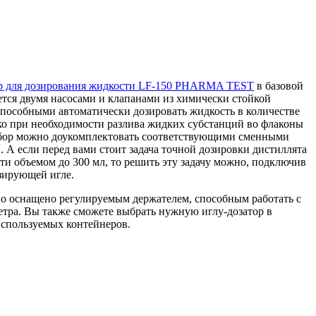
р для дозирования жидкости LF-150 PHARMA TEST
в базовой
ся двумя насосами и клапанами из химически стойкой
пособными автоматически дозировать жидкость в количестве
ако при необходимости разлива жидких субстанций во флаконы
бор можно доукомплектовать соответствующими сменными
. А если перед вами стоит задача точной дозировки дистиллята
сти объемом до 300 мл, то решить эту задачу можно, подключив
озирующей игле.
во оснащено регулируемым держателем, способным работать с
тра. Вы также сможете выбрать нужную иглу-дозатор в
используемых контейнеров.