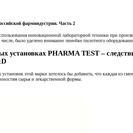
российской фарминдустрии. Часть 2
спользования инновационной лабораторной техники при произво
м числе, было уделено внимание линейке пилотного оборудова
ных установках PHARMA TEST – следств
&D
становок этой марки хотелось бы добавить, что каждая из смен
бенностям сырья и лекарственной формы.