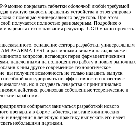
CP-9 можно покрывать таблетки оболочкой любой требуемой
адав нужную скорость вращения устройства и отрегулировав
аклона с помощью универсального редуктора. При этом
слой получается полностью равномерным. Подробнее о
и и вариантах использования редуктора UGD можно прочесть
ышесказанного, оснащение сектора разработки универсальным
UAM PHARMA TEST и различными видами насадок может
льшинство вопросов, встающих перед фармацевтическими
ями, нацеленными на полноценную работу в новых рыночных
Добавив к ним другое современное технологическое
ие, вы получите возможность не только наладить выпуск
 способной конкурировать по эффективности и качеству с
 аналогами, но и создавать лекарства с принципиально
низмом действия, реализовав собственные теоретические и
ческие наработки.
предприятие собирается заниматься разработкой нового
ого препарата в форме таблеток, на этапе клинических
ий и внедрения в лечебную практику выпускать его имеет
скать небольшими партиями.